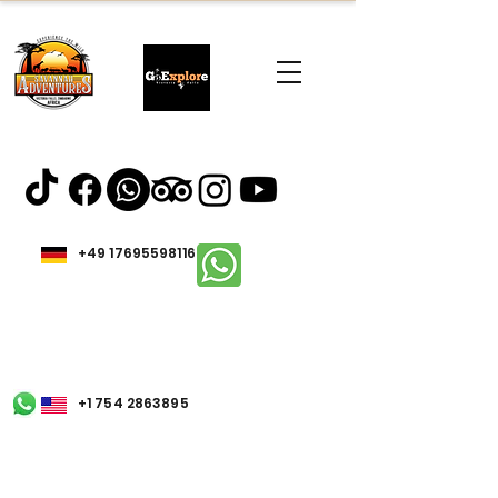
+49 17695598116
+1 754 2863895