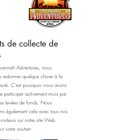
ts de collecte de
s
annah Adventures, nous
s redonner quelque chose à la
té. C'est pourquoi nous avons
e participer activement mois par
es levées de fonds. Nous
ns également cela avec tous nos
t visiteurs sur notre site Web.
r votre soutien