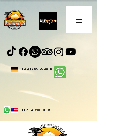
+49 17695598116
+1 754 2863895