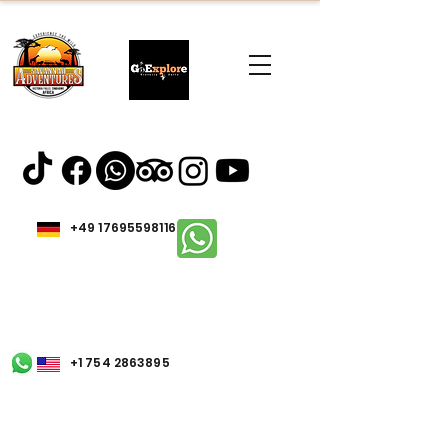
+49 17695598116
+1 754 2863895