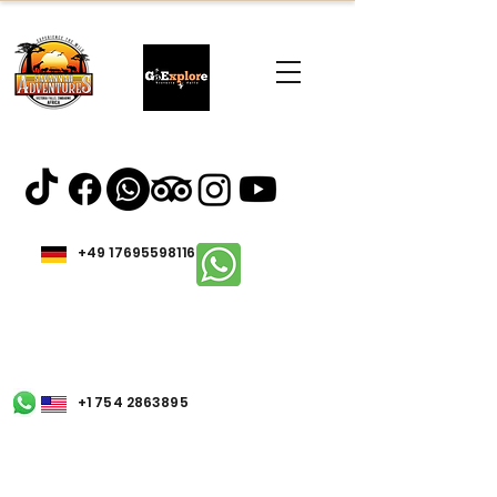
+49 17695598116
+1 754 2863895