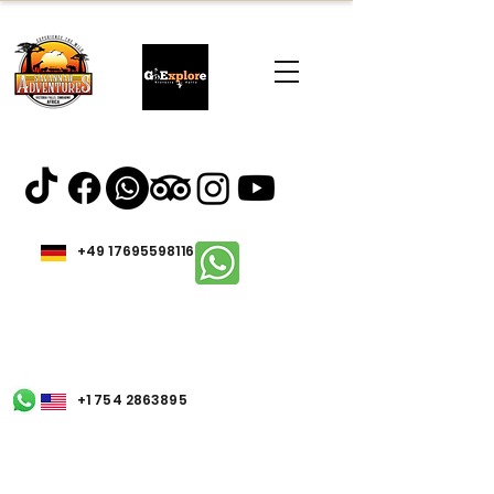
+49 17695598116
+1 754 2863895