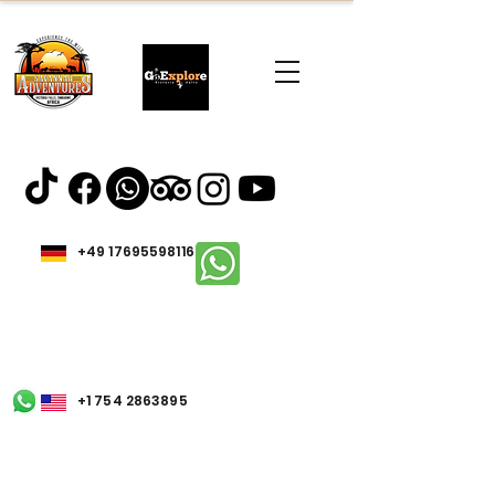
+49 17695598116
+1 754 2863895