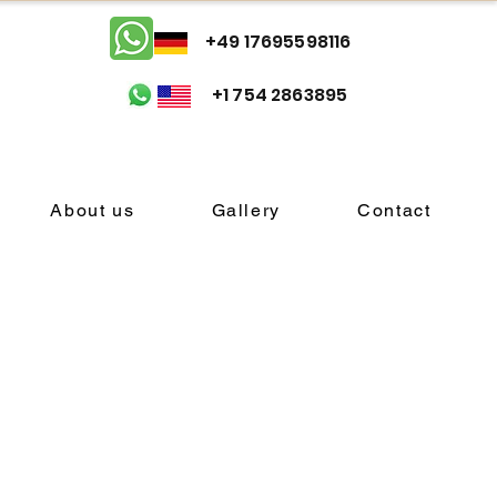
+49 17695598116
+1 754 2863895
About us
Gallery
Contact