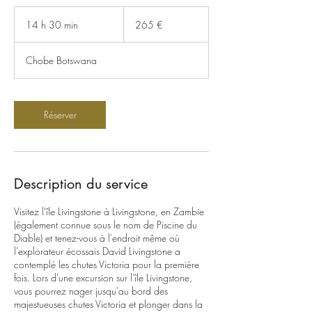
265
euros
14 h 30 min
1
265 €
4
h
Chobe Botswana
3
0
m
i
Réserver
n
Description du service
Visitez l'île Livingstone à Livingstone, en Zambie
(également connue sous le nom de Piscine du
Diable) et tenez-vous à l'endroit même où
l'explorateur écossais David Livingstone a
contemplé les chutes Victoria pour la première
fois. Lors d'une excursion sur l'île Livingstone,
vous pourrez nager jusqu'au bord des
majestueuses chutes Victoria et plonger dans la