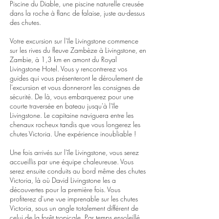
Piscine du Diable, une piscine naturelle creusée
dans la roche à flanc de falaise, juste au-dessus
des chutes.
Votre excursion sur l'île Livingstone commence
sur les rives du fleuve Zambèze à Livingstone, en
Zambie, à 1,3 km en amont du Royal
Livingstone Hotel. Vous y rencontrerez vos
guides qui vous présenteront le déroulement de
l'excursion et vous donneront les consignes de
sécurité. De là, vous embarquerez pour une
courte traversée en bateau jusqu'à l'île
Livingstone. Le capitaine naviguera entre les
chenaux rocheux tandis que vous longerez les
chutes Victoria. Une expérience inoubliable !
Une fois arrivés sur l'île Livingstone, vous serez
accueillis par une équipe chaleureuse. Vous
serez ensuite conduits au bord même des chutes
Victoria, là où David Livingstone les a
découvertes pour la première fois. Vous
profiterez d'une vue imprenable sur les chutes
Victoria, sous un angle totalement différent de
celui de la forêt tropicale. Par temps ensoleillé,