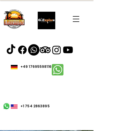
+49 17695598116
+1 754 2863895