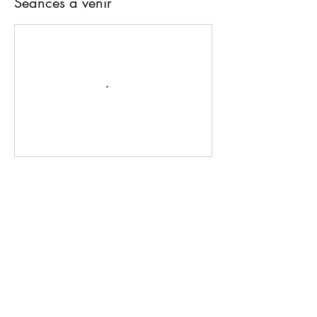
Séances à venir
Réserver
Coordonnées
+263777757350
savannahvicfalls@gmail.com