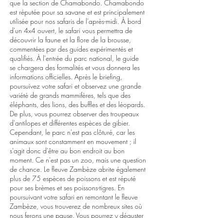
que la section de Chamabondo. Chamabondo
est réputée pour sa savane et est principalement
utilisée pour nos safaris de l'après-midi. À bord
d'un 4x4 ouvert, le safari vous permettra de
découvrir la faune et la flore de la brousse,
commentées par des guides expérimentés et
qualifiés. À l'entrée du parc national, le guide
se chargera des formalités et vous donnera les
informations officielles. Après le briefing,
poursuivez votre safari et observez une grande
variété de grands mammifères, tels que des
éléphants, des lions, des buffles et des léopards.
De plus, vous pourrez observer des troupeaux
d'antilopes et différentes espèces de gibier.
Cependant, le parc n'est pas clôturé, car les
animaux sont constamment en mouvement ; il
s'agit donc d'être au bon endroit au bon
moment. Ce n'est pas un zoo, mais une question
de chance. Le fleuve Zambèze abrite également
plus de 75 espèces de poissons et est réputé
pour ses brèmes et ses poissons-tigres. En
poursuivant votre safari en remontant le fleuve
Zambèze, vous trouverez de nombreux sites où
nous ferons une pause. Vous pourrez y déguster