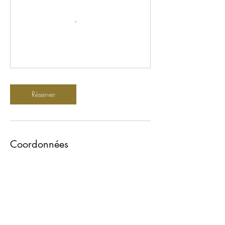
Réserver
Coordonnées
+263777757350
savannahvicfalls@gmail.com
N1 Hotel & Campsite Victoria Falls, Adam
Stander Drive, Victoria Falls, Zimbabwe