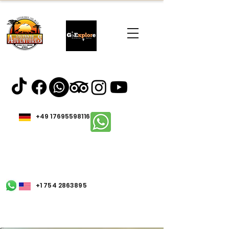
+49 17695598116
+1 754 2863895