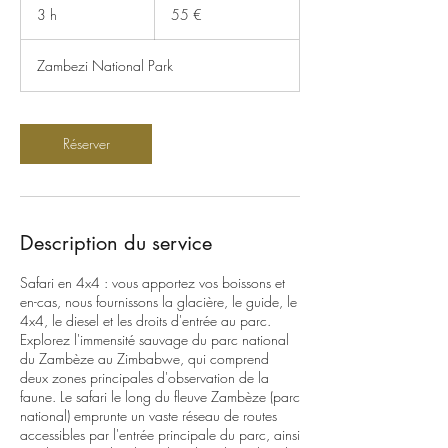
euros
3 h
3
55 €
h
Zambezi National Park
Réserver
Description du service
Safari en 4x4 : vous apportez vos boissons et
en-cas, nous fournissons la glacière, le guide, le
4x4, le diesel et les droits d'entrée au parc.
Explorez l'immensité sauvage du parc national
du Zambèze au Zimbabwe, qui comprend
deux zones principales d'observation de la
faune. Le safari le long du fleuve Zambèze (parc
national) emprunte un vaste réseau de routes
accessibles par l'entrée principale du parc, ainsi