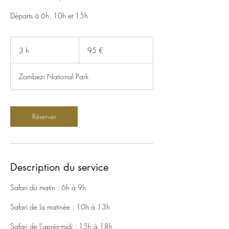
Départs à 6h, 10h et 15h
95
euros
3 h
3
95 €
h
Zambezi National Park
Réserver
Description du service
Safari du matin : 6h à 9h
Safari de la matinée : 10h à 13h
Safari de l'après-midi : 15h à 18h