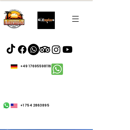
+49 17695598116
+1 754 2863895