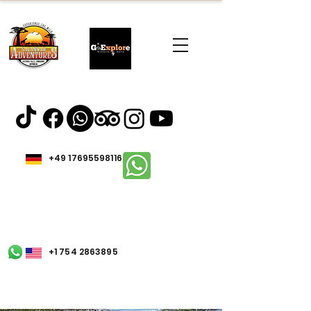
+49 17695598116
+1 754 2863895