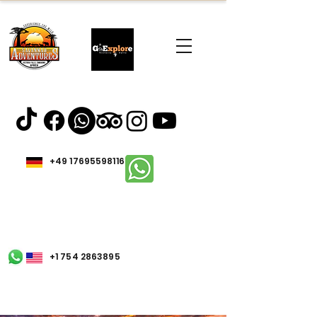
+49 17695598116
+1 754 2863895