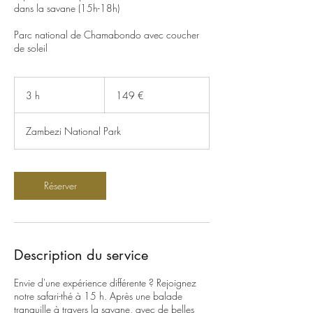
dans la savane (15h-18h)
Parc national de Chamabondo avec coucher
de soleil
149
euros
3 h
3
149 €
h
Zambezi National Park
Réserver
Description du service
Envie d'une expérience différente ? Rejoignez
notre safari-thé à 15 h. Après une balade
tranquille à travers la savane, avec de belles