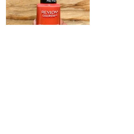
Pedicure $ 30
Feet pampering, feet skin and nail care.
Duration : 60Minutes