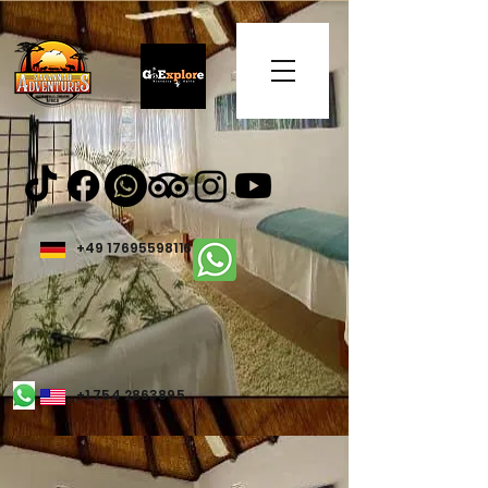
+49 17695598116
+1 754 2863895