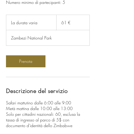
Numero minimo di partecipanti: 5
61
euro
La durata varia
L
61 €
a
d
Zambezi National Park
u
r
a
t
Prenota
a
v
a
r
i
Descrizione del servizio
a
Safari mattutino dalle 6:00 alle 9:00
Metà mattina dalle 10:00 alle 13:00
Solo per cittadini nazionali: 60, esclusa la
tassa di ingresso al parco di 5$ con
documento d'identità dello Zimbabwe