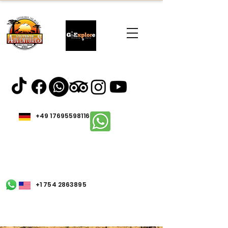
+49 17695598116
+1 754 2863895