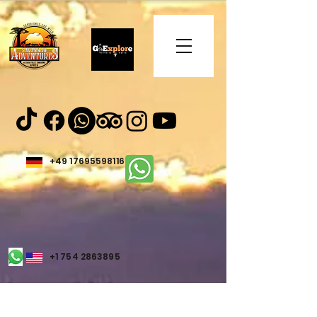
+49 17695598116
+1 754 2863895