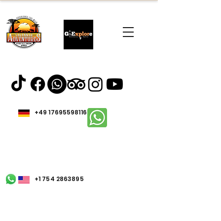
+49 17695598116
+1 754 2863895