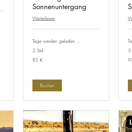
Sonnenuntergang
S
Weiterlesen
We
Tage werden geladen ...
T
2 Std.
3 
85
95
85 €
9
Euro
Eu
Buchen