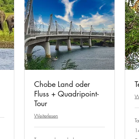
Chobe Land oder
T
Fluss + Quadripoint-
We
Tour
Weiterlesen
T
1
26