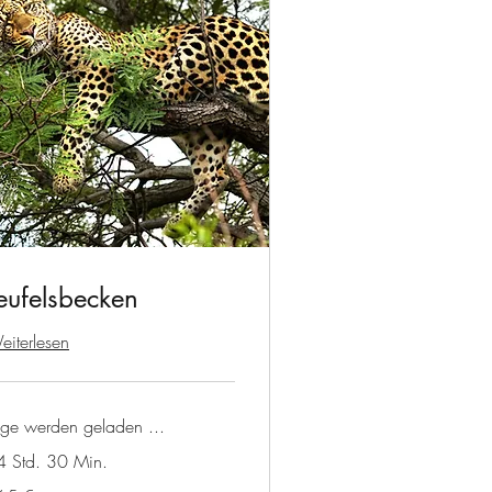
eufelsbecken
iterlesen
age werden geladen ...
4 Std. 30 Min.
5