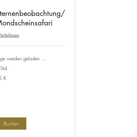
ternenbeobachtung/
ondscheinsafari
iterlesen
age werden geladen ...
Std.
5 €
ro
Buchen