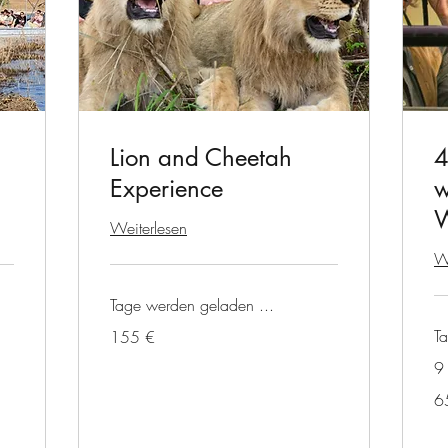
Lion and Cheetah
4
Experience
w
W
Weiterlesen
We
Tage werden geladen ...
155
T
155 €
Euro
9 
65
6
Eu