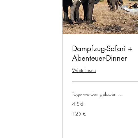
Dampfzug-Safari +
Abenteuer-Dinner
Weiterlesen
Tage werden geladen ...
4 Std.
125
125 €
Euro