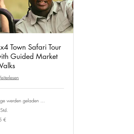
x4 Town Safari Tour
ith Guided Market
alks
iterlesen
age werden geladen ...
Std.
5 €
ro