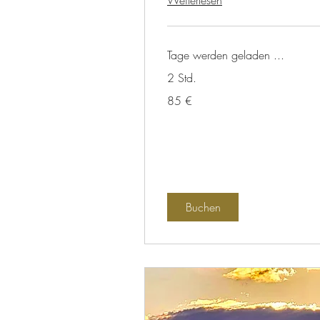
Weiterlesen
Tage werden geladen ...
2 Std.
85
85 €
Euro
Buchen