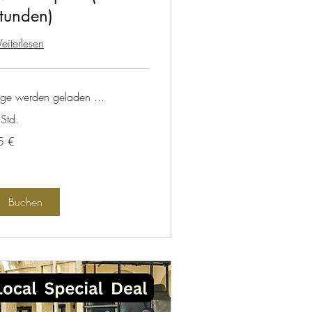
tunden)
iterlesen
age werden geladen ...
Std.
5 €
ro
Buchen