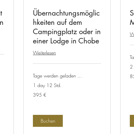
t
Übernachtungsmöglic
S
in
hkeiten auf dem
M
Campingplatz oder in
We
einer Lodge in Chobe
Weiterlesen
T
2 
85
Tage werden geladen ...
8
Eu
1 day 12 Std.
395
395 €
Euro
Buchen