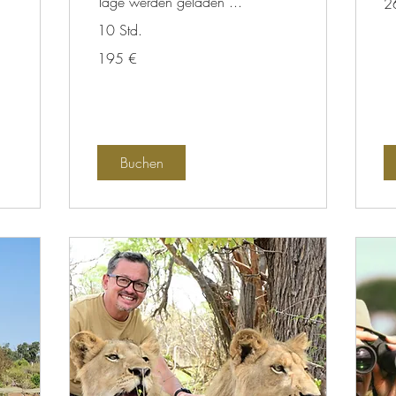
Tage werden geladen ...
2
Eu
10 Std.
195
195 €
Euro
Buchen