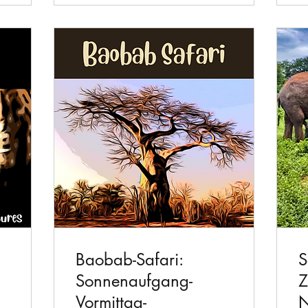
Baobab-Safari:
S
Sonnenaufgang-
Z
Vormittag-
N