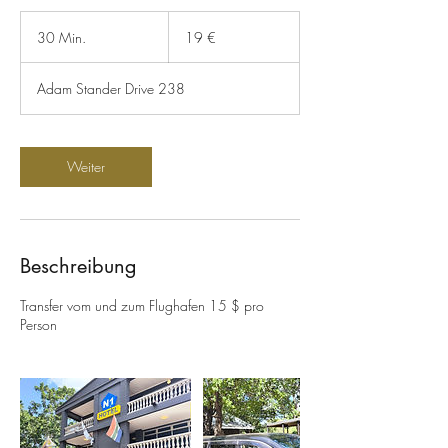
19
Euro
30 Min.
3
19 €
0
M
Adam Stander Drive 238
i
n
.
Weiter
Beschreibung
Transfer vom und zum Flughafen 15 $ pro
Person