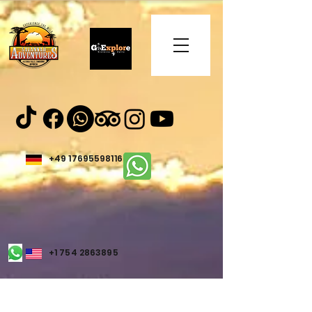
+49 17695598116
+1 754 2863895