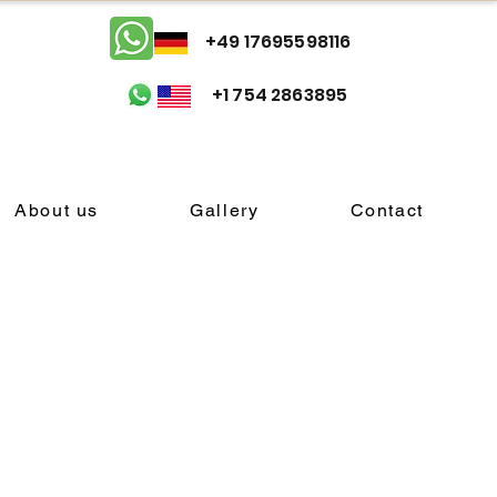
+49 17695598116
+1 754 2863895
About us
Gallery
Contact