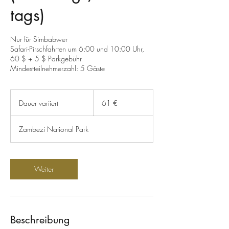
tags)
Nur für Simbabwer
Safari-Pirschfahrten um 6:00 und 10:00 Uhr,
60 $ + 5 $ Parkgebühr
Mindestteilnehmerzahl: 5 Gäste
61
Euro
Dauer variiert
D
61 €
a
u
Zambezi National Park
e
r
v
a
Weiter
r
i
i
e
r
Beschreibung
t