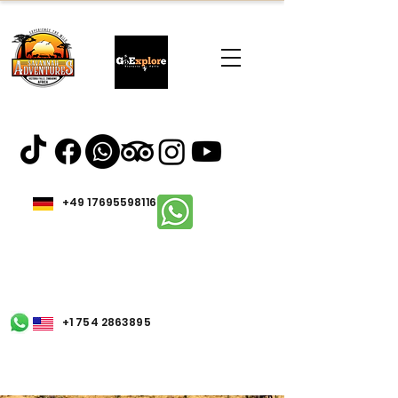
+49 17695598116
+1 754 2863895