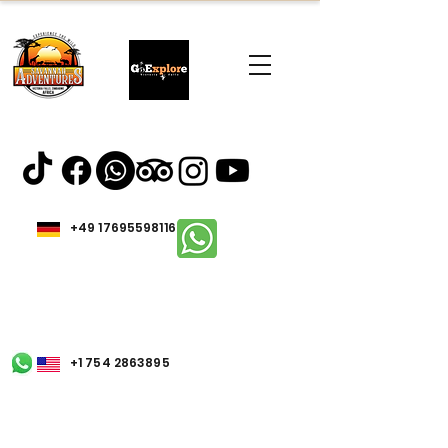
+49 17695598116
+1 754 2863895