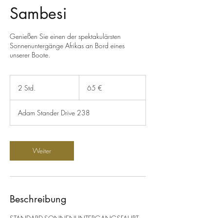
Sambesi
Genießen Sie einen der spektakulärsten
Sonnenuntergänge Afrikas an Bord eines
unserer Boote.
65
Euro
2 Std.
2
65 €
S
t
Adam Stander Drive 238
d
.
Weiter
Beschreibung