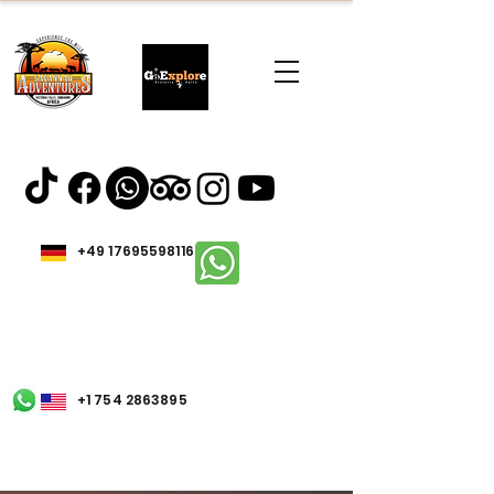
+49 17695598116
+1 754 2863895