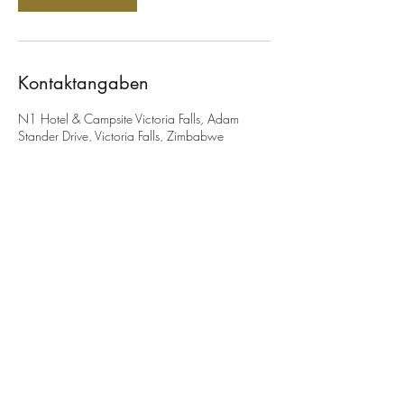
Kontaktangaben
N1 Hotel & Campsite Victoria Falls, Adam
Stander Drive, Victoria Falls, Zimbabwe
+4917695598116
savannahvicfalls@gmail.com