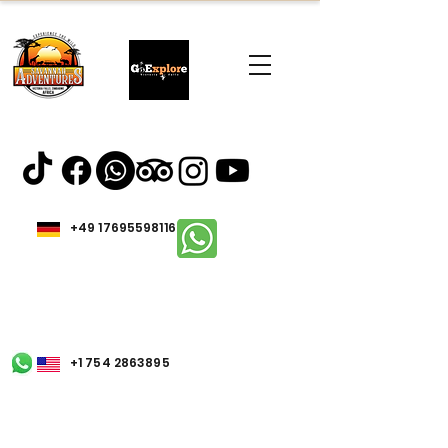
+49 17695598116
+1 754 2863895