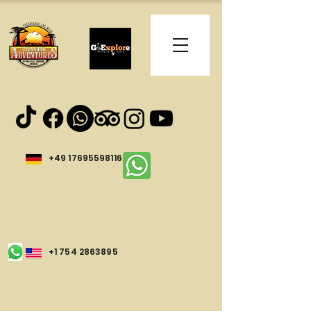
+49 17695598116
+1 754 2863895