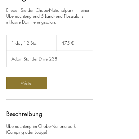
Erleben Sie den Chobe-Nationalpark mit einer
Übernachtung und 5 Land- und Flusssafaris
inklusive Dämmerungssafari.
475
Euro
1 day 12 Std.
1
475 €
d
a
Adam Stander Drive 238
1
2
S
t
Weiter
d
.
Beschreibung
Übernachtung im Chobe-Nationalpark
(Camping oder Lodge)