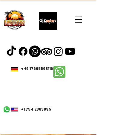
+49 17695598116
+1 754 2863895