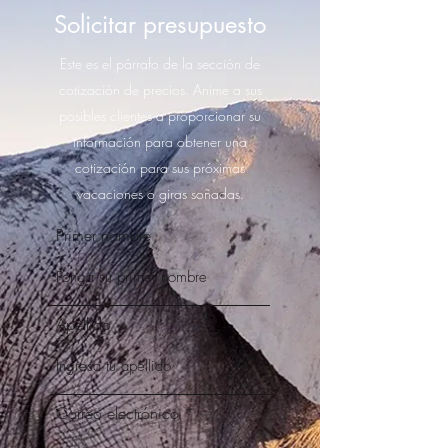
Solicitar presupuesto
Este es el párrafo de la sección de
cotización de precios. Anime a sus
posibles clientes a proporcionar su
información para obtener una
cotización para sus próximas
vacaciones o giras soñadas.
Primer nombre
Apellido
Correo electrónico