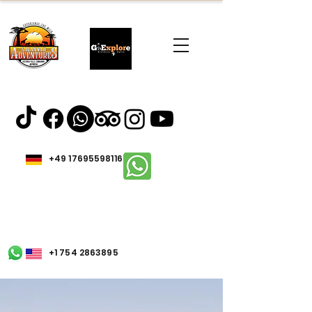
+49 17695598116
+1 754 2863895