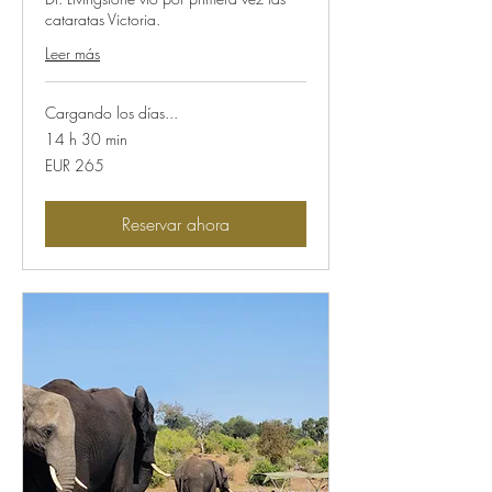
cataratas Victoria.
Leer más
Cargando los días...
14 h 30 min
265
EUR 265
euros
Reservar ahora