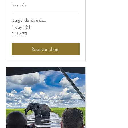
Leer más
Cargando los días...
1 day 12 h
475
EUR 475
euros
Reservar ahora