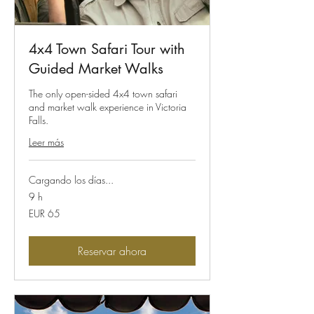
4x4 Town Safari Tour with
Guided Market Walks
The only open-sided 4x4 town safari
and market walk experience in Victoria
Falls.
Leer más
Cargando los días...
9 h
65
EUR 65
euros
Reservar ahora