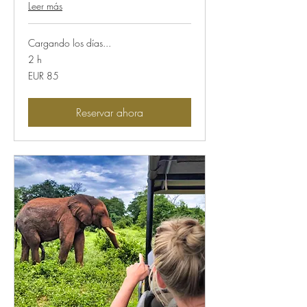
Leer más
Cargando los días...
2 h
85
EUR 85
euros
Reservar ahora