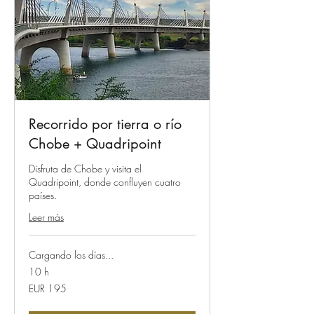
Recorrido por tierra o río
Chobe + Quadripoint
Disfruta de Chobe y visita el
Quadripoint, donde confluyen cuatro
países.
Leer más
Cargando los días...
10 h
195
EUR 195
euros