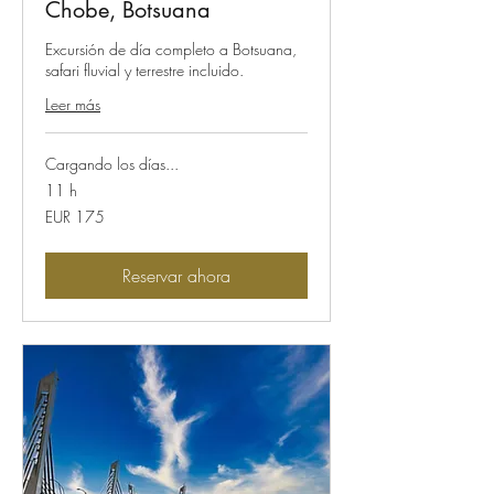
Chobe, Botsuana
Excursión de día completo a Botsuana,
safari fluvial y terrestre incluido.
Leer más
Cargando los días...
11 h
175
EUR 175
euros
Reservar ahora