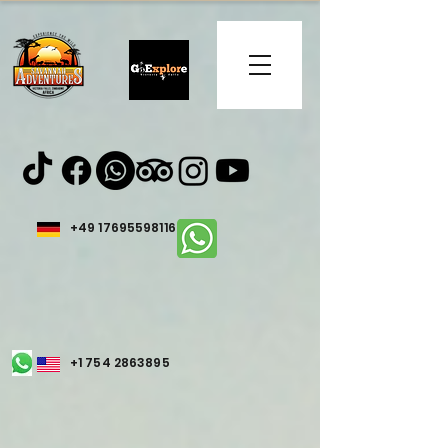
+49 17695598116
+1 754 2863895