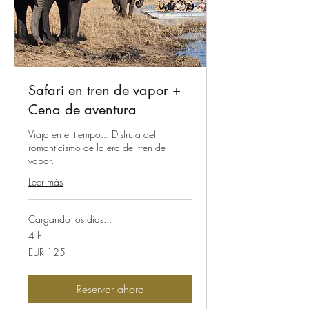
Safari en tren de vapor +
Cena de aventura
Viaja en el tiempo... Disfruta del
romanticismo de la era del tren de
vapor.
Leer más
Cargando los días...
4 h
125
EUR 125
euros
Reservar ahora