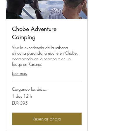
Chobe Adventure
Camping
Vive la experiencia de la sabana
africana pasando la noche en Chobe,
acampando en la sabana o en un
lodge en Kasane.
Leer más
Cargando los días...
1 day 12 h
395
EUR 395
euros
Reservar ahora