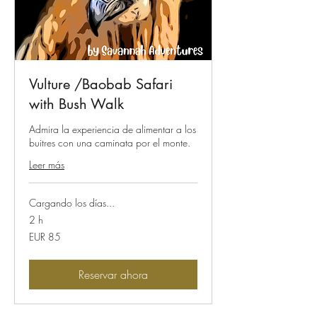
Vulture /Baobab Safari
with Bush Walk
Admira la experiencia de alimentar a los
buitres con una caminata por el monte.
Leer más
Cargando los días...
2 h
85
EUR 85
euros
Reservar ahora