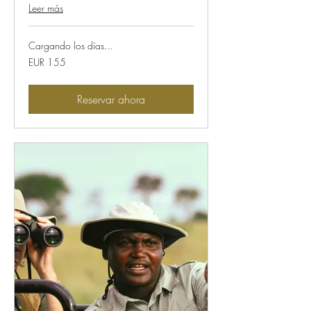
Leer más
Cargando los días...
155
EUR 155
euros
Reservar ahora