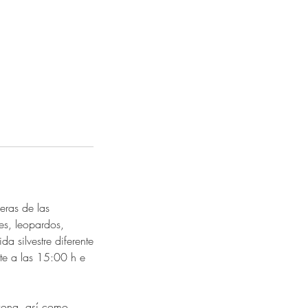
ras de las
es, leopardos,
a silvestre diferente
nte a las 15:00 h e
 zona, así como