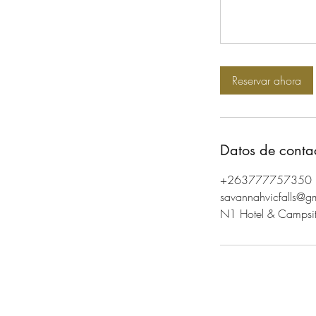
Reservar ahora
Datos de conta
+263777757350
savannahvicfalls@g
N1 Hotel & Campsite