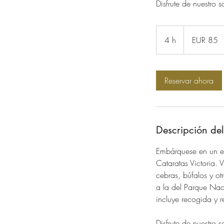
Disfrute de nuestro 
85
euros
4 h
4
EUR 85
h
Reservar ahora
Descripción del
Embárquese en un e
Cataratas Victoria. 
cebras, búfalos y ot
a la del Parque Naci
incluye recogida y r
Disfrute de nuestro 