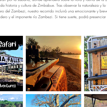
ida historia y cultura de Zimbabue. Tras observar la naturaleza y la v
dero del Zambezi, nuestro recorrido incluirá una emocionante y bre
adero y el imponente río Zambezi. Si tiene suerte, podrá presenciar