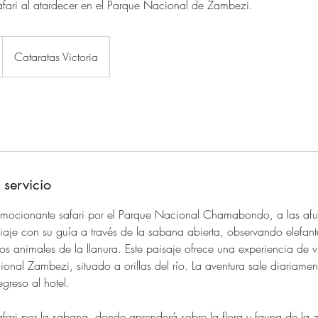
safari al atardecer en el Parque Nacional de Zambezi.
Cataratas Victoria
 servicio
mocionante safari por el Parque Nacional Chamabondo, a las afue
Viaje con su guía a través de la sabana abierta, observando elefant
ros animales de la llanura. Este paisaje ofrece una experiencia de vid
onal Zambezi, situado a orillas del río. La aventura sale diariame
egreso al hotel.
safari por la sabana, donde aprenderá sobre la flora y fauna de la