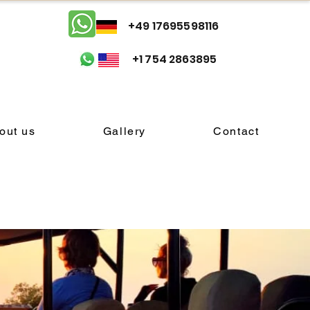
+49 17695598116
+1 754 2863895
out us
Gallery
Contact