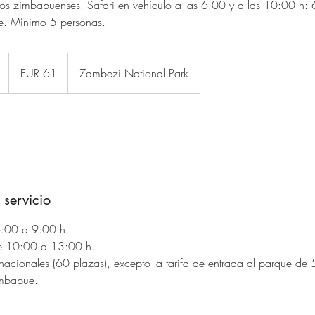
s zimbabuenses. Safari en vehículo a las 6:00 y a las 10:00 h:
e. Mínimo 5 personas.
61
euros
L
EUR 61
Zambezi National Park
a
d
u
r
a
c
i
 servicio
ó
n
6:00 a 9:00 h.
v
 10:00 a 13:00 h.
a
 nacionales (60 plazas), excepto la tarifa de entrada al parque de
r
imbabue.
í
a