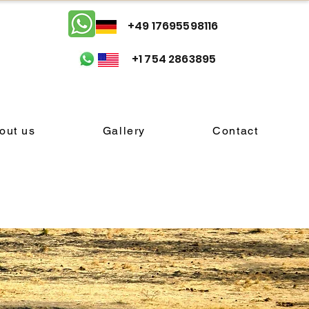
+49 17695598116
+1 754 2863895
out us
Gallery
Contact