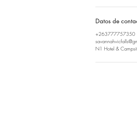
Datos de conta
+263777757350
savannahvicfalls@g
N1 Hotel & Campsite