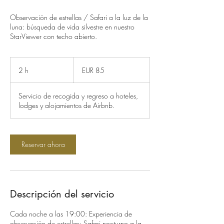
Observación de estrellas / Safari a la luz de la
luna: búsqueda de vida silvestre en nuestro
StarViewer con techo abierto.
85
euros
2 h
2
EUR 85
h
Servicio de recogida y regreso a hoteles,
lodges y alojamientos de Airbnb.
Reservar ahora
Descripción del servicio
Cada noche a las 19:00: Experiencia de
observación de estrellas: Safari nocturno a la