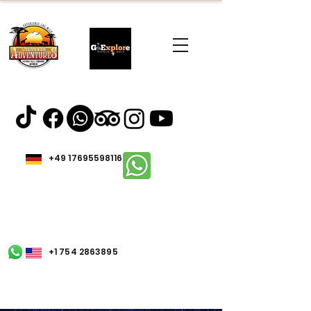
+49 17695598116
+1 754 2863895