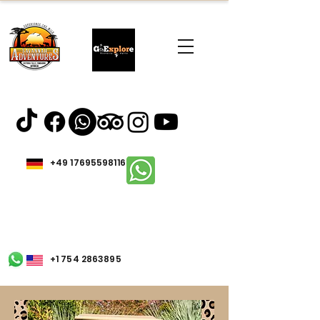
+49 17695598116
+1 754 2863895