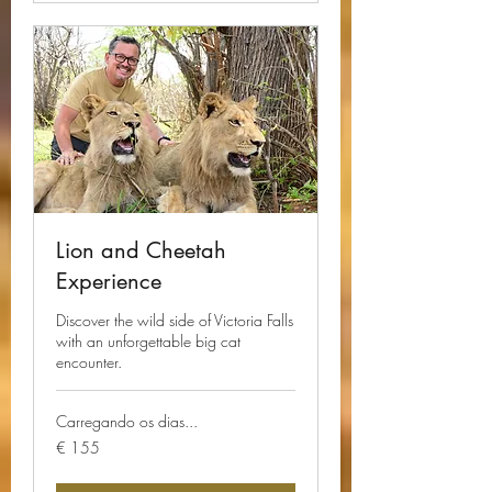
Lion and Cheetah
Experience
Discover the wild side of Victoria Falls
with an unforgettable big cat
encounter.
Carregando os dias...
155
€ 155
Euros