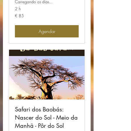
Carregando os dias...
2 h
85
€ 85
Euros
Agendar
Safari dos Baobás:
Nascer do Sol - Meio da
Manhã - Pôr do Sol