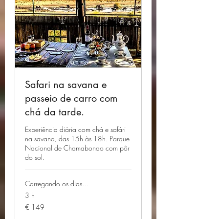
Safari na savana e
passeio de carro com
chá da tarde.
Experiência diária com chá e safári
na savana, das 15h às 18h. Parque
Nacional de Chamabondo com pôr
do sol.
Carregando os dias...
3 h
149
€ 149
Euros