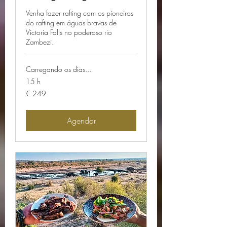
Venha fazer rafting com os pioneiros
do rafting em águas bravas de
Victoria Falls no poderoso rio
Zambezi.
Carregando os dias...
15 h
249
€ 249
Euros
Agendar