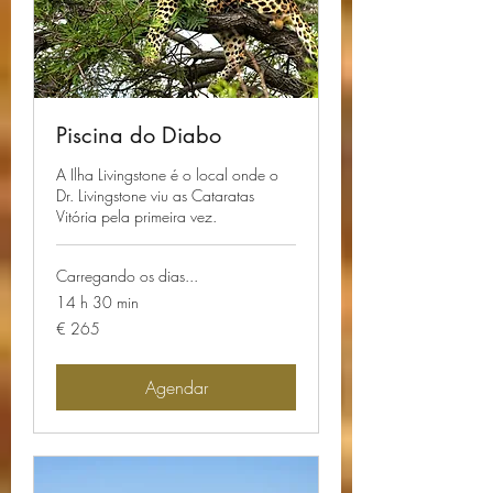
Piscina do Diabo
A Ilha Livingstone é o local onde o
Dr. Livingstone viu as Cataratas
Vitória pela primeira vez.
Carregando os dias...
14 h 30 min
265
€ 265
Euros
Agendar