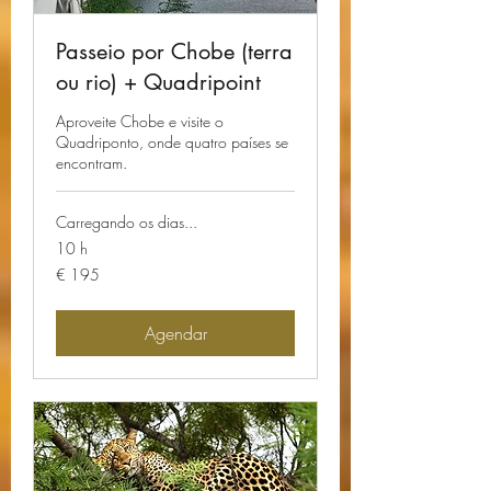
Passeio por Chobe (terra
ou rio) + Quadripoint
Aproveite Chobe e visite o
Quadriponto, onde quatro países se
encontram.
Carregando os dias...
10 h
195
€ 195
Euros
Agendar