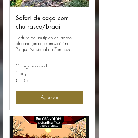
Safari de caça com
churrasco/braai
Desfrute de um típico churrasco
africano (braai) e um safári no
Parque Nacional do Zambeze.
Carregando os dias...
1 day
135
€ 135
Euros
Agendar