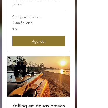
pessoas
Carregando os dias...
Duração varia
61
€ 61
Euros
Agendar
Rafting em águas bravas