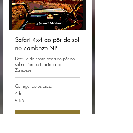
Safari 4x4 ao pôr do sol
no Zambeze NP
Desfrute do nosso safari ao pôr do
sol no Parque Nacional do
Zambeze.
Carregando os dias...
4 h
85
€ 85
Euros
Agendar