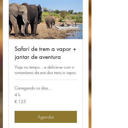
Safari de trem a vapor +
jantar de aventura
Viaje no tempo... e delicie-se com o
romantismo da era dos trens a vapor.
Carregando os dias...
4 h
125
€ 125
Euros
Agendar