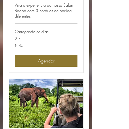
Viva a experiência do nosso Safari
Baobá com 3 horários de partida
diferentes.
Carregando os dias...
2 h
85
€ 85
Euros
Agendar