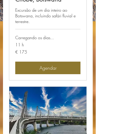
Excursão de um dia inteiro ao
Botswana, incluindo safári fluvial e
terrestre.
Carregando os dias...
11 h
175
€ 175
Euros
Agendar