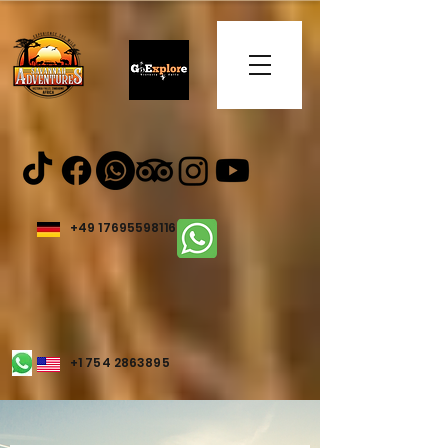
+49 17695598116
+1 754 2863895