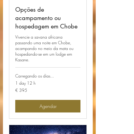
Opções de
acampamento ou
hospedagem em Chobe
Vivencie a savana africana
passando uma noite em Chobe,
acampando no meio da mata ou
hospedando-se em um lodge em
Kasane.
Carregando os dias...
1 day 12 h
395
€ 395
Euros
Agendar