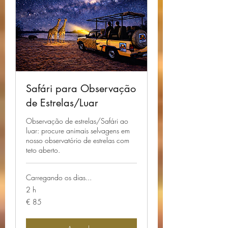
Safári para Observação
de Estrelas/Luar
Observação de estrelas/Safári ao
luar: procure animais selvagens em
nosso observatório de estrelas com
teto aberto.
Carregando os dias...
2 h
85
€ 85
Euros