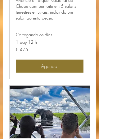
Vivencie o Parque Nacional de
Chobe com pernoite em 5 safáris
terrestres e fluviais, incluindo um
safári ao entardecer.
Carregando os dias...
1 day 12 h
475
€ 475
Euros
Agendar