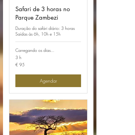
Safari de 3 horas no
Parque Zambezi
Duração do safári diário: 3 horas
Saídas às 6h, 10h e 15h
Carregando os dias...
3 h
95
€ 95
Euros
Agendar