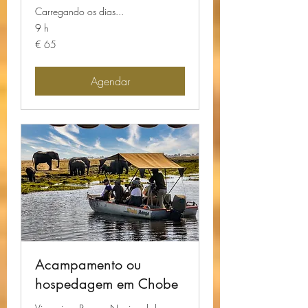
Carregando os dias...
9 h
65
€ 65
Euros
Agendar
Acampamento ou
hospedagem em Chobe