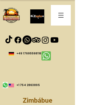
+49 17695598116
+1 754 2863895
Zimbábue