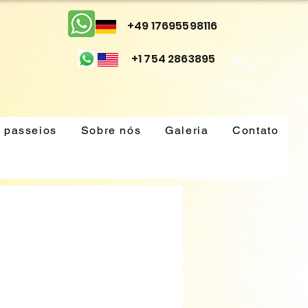
+49 17695598116
+1 754 2863895
 passeios
Sobre nós
Galeria
Contato