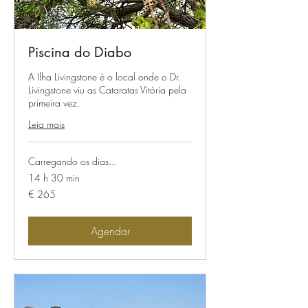
Piscina do Diabo
A Ilha Livingstone é o local onde o Dr.
Livingstone viu as Cataratas Vitória pela
primeira vez.
Leia mais
Carregando os dias...
14 h 30 min
265
€ 265
Euros
Agendar