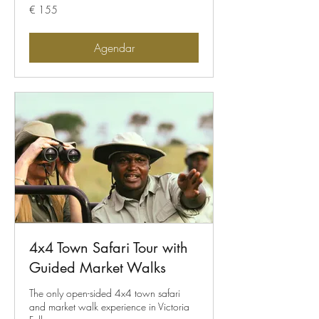
155
€ 155
Euros
Agendar
4x4 Town Safari Tour with
Guided Market Walks
The only open-sided 4x4 town safari
and market walk experience in Victoria