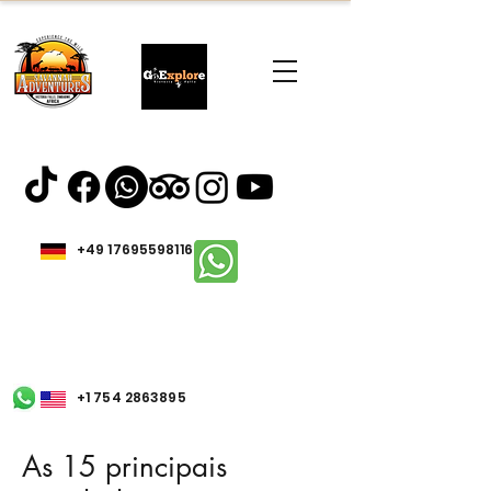
+49 17695598116
+1 754 2863895
As 15 principais