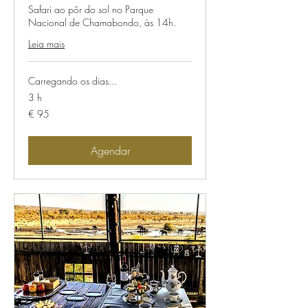
Safari ao pôr do sol no Parque
Nacional de Chamabondo, às 14h.
Leia mais
Carregando os dias...
3 h
95
€ 95
Euros
Agendar