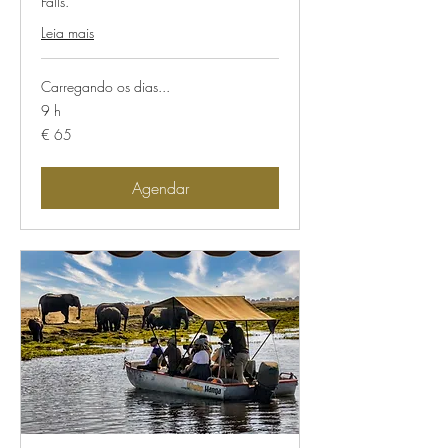
Falls.
Leia mais
Carregando os dias...
9 h
65
€ 65
Euros
Agendar