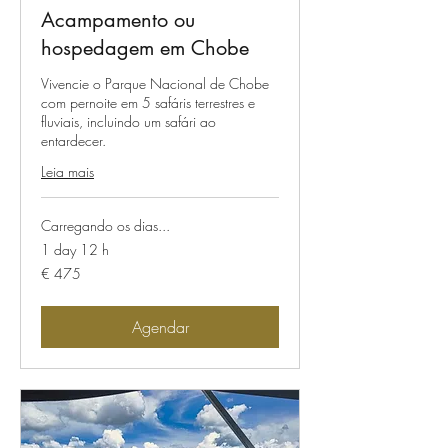
Acampamento ou
hospedagem em Chobe
Vivencie o Parque Nacional de Chobe
com pernoite em 5 safáris terrestres e
fluviais, incluindo um safári ao
entardecer.
Leia mais
Carregando os dias...
1 day 12 h
475
€ 475
Euros
Agendar