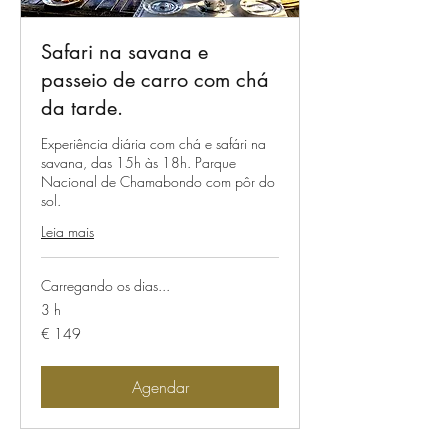
Safari na savana e
passeio de carro com chá
da tarde.
Experiência diária com chá e safári na
savana, das 15h às 18h. Parque
Nacional de Chamabondo com pôr do
sol.
Leia mais
Carregando os dias...
3 h
149
€ 149
Euros
Agendar