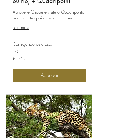
ou rio) + Quadripoint
Aproveite Chobe e visite o Quadriponto,
onde quatro países se encontram.
Leia mais
Carregando os dias...
10 h
195
€ 195
Euros
Agendar