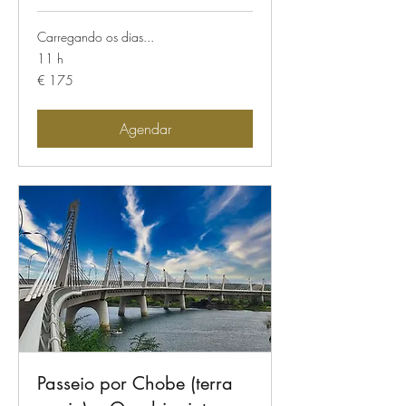
Carregando os dias...
11 h
175
€ 175
Euros
Agendar
Passeio por Chobe (terra