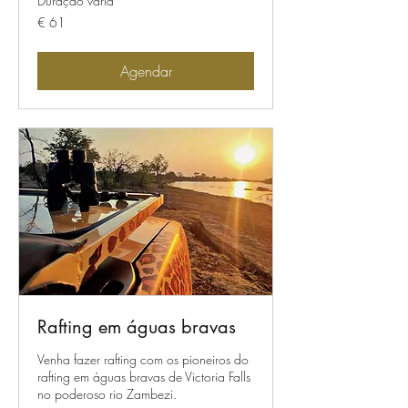
Duração varia
61
€ 61
Euros
Agendar
Rafting em águas bravas
Venha fazer rafting com os pioneiros do
rafting em águas bravas de Victoria Falls
no poderoso rio Zambezi.