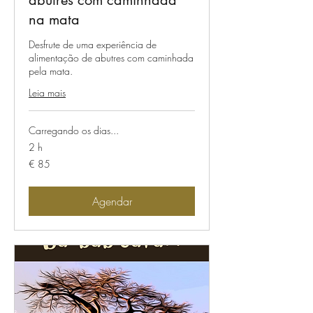
na mata
Desfrute de uma experiência de
alimentação de abutres com caminhada
pela mata.
Leia mais
Carregando os dias...
2 h
85
€ 85
Euros
Agendar