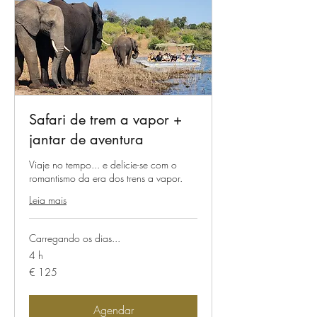
Safari de trem a vapor +
jantar de aventura
Viaje no tempo... e delicie-se com o
romantismo da era dos trens a vapor.
Leia mais
Carregando os dias...
4 h
125
€ 125
Euros
Agendar