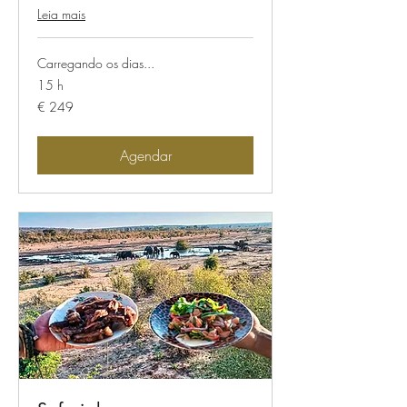
Leia mais
Carregando os dias...
15 h
249
€ 249
Euros
Agendar