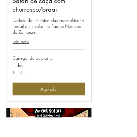
Safari de caça com
churrasco/braai
Desfrute de um típico churrasco africano
(braai) e um safári no Parque Nacional
do Zambeze.
Leia mais
Carregando os dias...
1 day
135
€ 135
Euros
Agendar