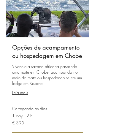
Opções de acampamento
ou hospedagem em Chobe
Vivencie a savana africana passando
uma noite em Chobe, acampando no
meio da mata ou hospedando-se em um
lodge em Kasane.
Leia mais
Carregando os dias...
1 day 12 h
395
€ 395
Euros