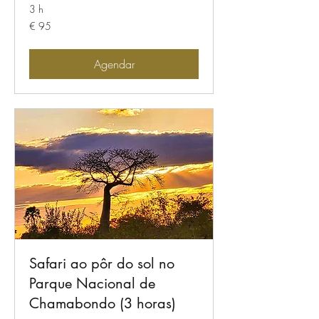
3 h
95
€ 95
Euros
Agendar
Safari ao pôr do sol no
Parque Nacional de
Chamabondo (3 horas)