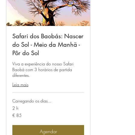
Safari dos Baobás: Nascer
do Sol - Meio da Manhã -
Pôr do Sol
Viva a experiência do nosso Safari
Baobá com 3 horários de partida
diferentes.
Leia mais
Carregando os dias...
2 h
85
€ 85
Euros
Agendar