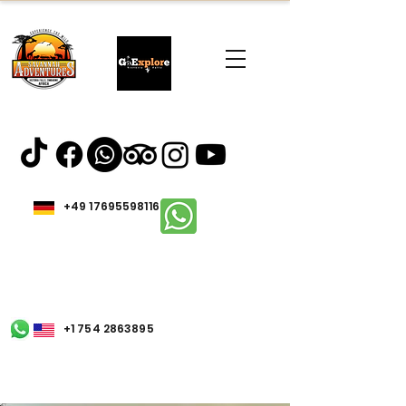
+49 17695598116
+1 754 2863895