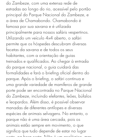
do Zambeze, com uma extensa rede de
estradas ao longo do rio, acessível pelo portão
principal do Parque Nacional do Zambeze, e
a área de Chamabondo. Chamabondo é
famosa por sua savana e é utilizada
principalmente para nossos safáris vespertinos.
Utilizando um veículo 4x4 aberto, o safári
permite que os hóspedes descubram diversas
facetas da savana e de todos os seus
habitantes, com a orientação de guias
treinados e qualificados. Ao chegar à entrada
do parque nacional, o guia cuidará das
formalidades e fará o briefing oficial dentro do
parque. Após o briefing, o safári continua e
uma grande variedade de mamíferos de grande
porte pode ser encontrada no Parque Nacional
do Zambeze, incluindo elefantes, leões, búfalos
e leopardos. Além disso, é possível observar
manadas de diferentes antílopes e diversas
espécies de animais selvagens. No entanto, o
parque não é uma área cercada, pois os
animais estão sempre em movimento, o que
significa que tudo depende de estar no lugar
certo, na hora certa. Não é um zoológico, mas