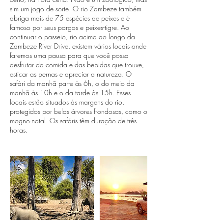
sim um jogo de sorte. O rio Zambeze também
abriga mais de 75 espécies de peixes e é
famoso por seus pargos e peixes-tigre. Ao
continuar o passeio, rio acima ao longo da
Zambeze River Drive, existem vários locais onde
faremos uma pausa para que você possa
desfrutar da comida e das bebidas que trouxe,
esticar as pernas e apreciar a natureza. O
safári da manhã parte às 6h, o do meio da
manhã às 10h e o da tarde às 15h. Esses
locais estão situados às margens do rio,
protegidos por belas árvores frondosas, como o
mogno-natal. Os safáris têm duração de três
horas.