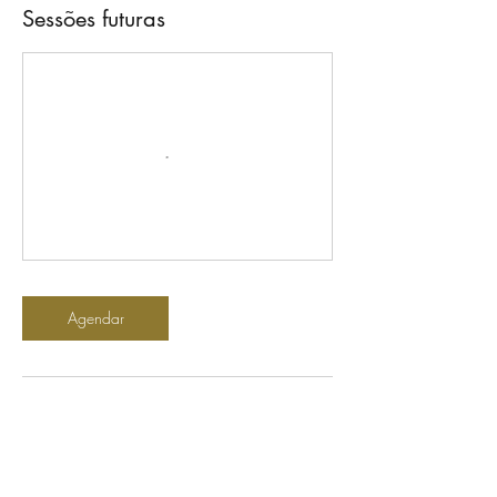
Sessões futuras
Agendar
Informações de contato
+263777757350
savannahvicfalls@gmail.com