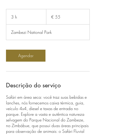
55
Euros
3 h
3
€ 55
h
Zambezi National Park
Agendar
Descrição do serviço
Safári em área seca: você traz suas bebidas e
lanches, nós fornecemos caixa térmica, guia,
veículo 4x4, diesel e taxas de entrada no
parque. Explore a vasta e autêntica natureza
selvagem do Parque Nacional do Zambeze,
no Zimbábue, que possui duas áreas principais
para observação de animais: o Safári Fluvial