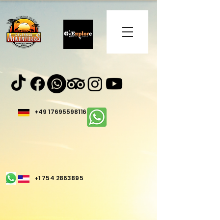
+49 17695598116
+1 754 2863895