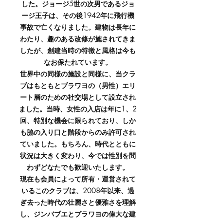
した。ジョージ5世の次男であるジョ
ージ王子は、その後1942年に飛行機
事故で亡くなりました。建物は長年に
わたり、趣のある改修が施されてきま
したが、創建当時の特徴と風格は今も
なお保たれています。
世界中の同様の施設と同様に、当クラ
ブはもともとブラワヨの（男性）エリ
ート層のための社交場として設立され
ました。当時、女性の入店は年に1、2
回、特別な機会に限られており、しか
も脇の入り口と階段からのみ許可され
ていました。もちろん、時代とともに
状況は大きく変わり、今では性別を問
わずどなたでも歓迎いたします。
現在も会員によって所有・運営されて
いるこのクラブは、2008年以来、過
ぎ去った時代の壮麗さと優雅さを理解
し、ジンバブエとブラワヨの偉大な建