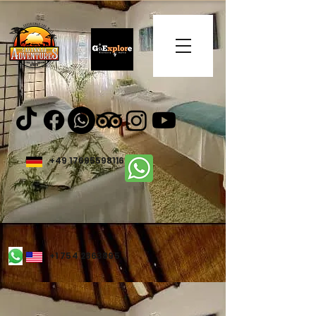
+49 17695598116
+1 754 2863895