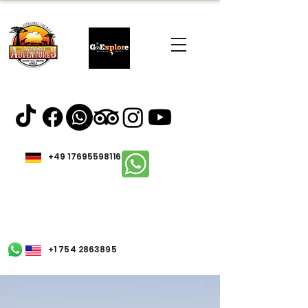
+49 17695598116
+1 754 2863895