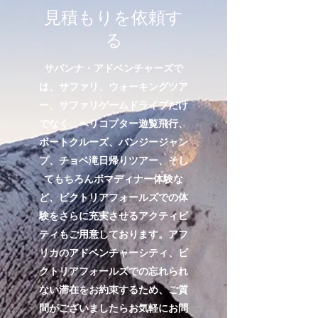
見積もりを依頼す
る
サバンナ・アドベンチャーズで
は、サファリ、ウォーキングツア
ー、サファリゲームドライブだけ
でなく、ヘリコプター遊覧飛行、
ボートクルーズ、バンジージャン
プ、チョベ滝日帰りツアー、そし
てもちろんボマディナー体験な
ど、ビクトリアフォールズでの体
験をさらに充実させるアクティビ
ティもご用意しております。アフ
リカのアドベンチャーシティ、ビ
クトリアフォールズでの忘れられ
ない滞在をお約束するため、ご質
問がございましたらお気軽にお問