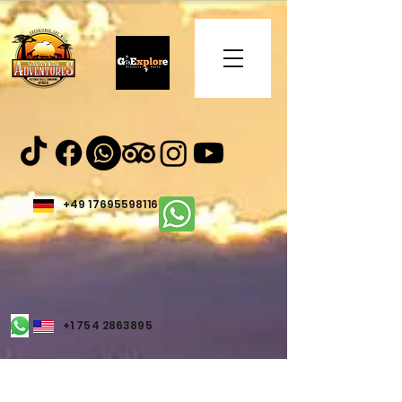
+49 17695598116
+1 754 2863895