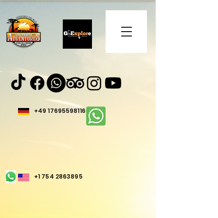
+49 17695598116
+1 754 2863895